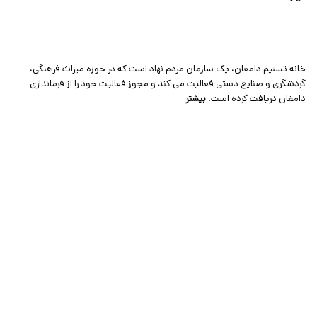
خانه تسنیم دامغان، یک سازمان مردم نهاد است که در حوزه میراث فرهنگی،
گردشگری و صنایع دستی فعالیت می کند و مجوز فعالیت خود را از فرمانداری
دامغان دریافت کرده است.
بیشتر
ارتباط با ما
تلفن:
شماره تماس: 02335235060
آدرس:
استان سمنان، دامغان، خیابان شهید مطهری
دسترسی سریع
درباره خانه تسنیم